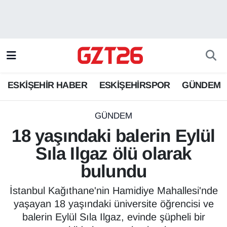
ESKİŞEHİR HABER
Odunpazarı Hava Durumu
ESKİŞEHİRSPOR
Odunpazarı Trafik Yoğunluk Haritası
ESKİŞEHİR HABER
ESKİŞEHİRSPOR
GÜNDEM
GÜNDEM
Süper Lig Puan Durumu ve Fikstür
SPOR
Tüm Manşetler
GÜNDEM
18 yaşındaki balerin Eylül
Son Dakika Haberleri
Sıla Ilgaz ölü olarak
bulundu
Haber Arşivi
İstanbul Kağıthane'nin Hamidiye Mahallesi'nde
yaşayan 18 yaşındaki üniversite öğrencisi ve
balerin Eylül Sıla Ilgaz, evinde şüpheli bir