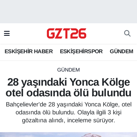
ESKİŞEHİR HABER
Odunpazarı Hava Durumu
ESKİŞEHİRSPOR
Odunpazarı Trafik Yoğunluk Haritası
ESKİŞEHİR HABER
ESKİŞEHİRSPOR
GÜNDEM
GÜNDEM
Süper Lig Puan Durumu ve Fikstür
SPOR
Tüm Manşetler
GÜNDEM
28 yaşındaki Yonca Kölge
Son Dakika Haberleri
otel odasında ölü bulundu
Haber Arşivi
Bahçelievler'de 28 yaşındaki Yonca Kölge, otel
odasında ölü bulundu. Olayla ilgili 3 kişi
gözaltına alındı, inceleme sürüyor.