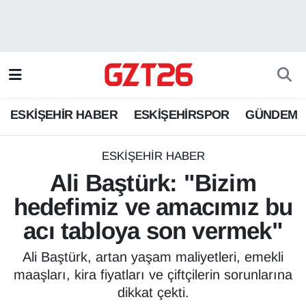
ESKİŞEHİR HABER
Odunpazarı Hava Durumu
ESKİŞEHİRSPOR
Odunpazarı Trafik Yoğunluk Haritası
ESKİŞEHİR HABER
ESKİŞEHİRSPOR
GÜNDEM
GÜNDEM
Süper Lig Puan Durumu ve Fikstür
SPOR
Tüm Manşetler
ESKİŞEHİR HABER
Ali Baştürk: "Bizim
Son Dakika Haberleri
hedefimiz ve amacımız bu
acı tabloya son vermek"
Haber Arşivi
Ali Baştürk, artan yaşam maliyetleri, emekli
maaşları, kira fiyatları ve çiftçilerin sorunlarına
dikkat çekti.