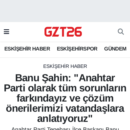
ESKİŞEHİR HABER
Odunpazarı Hava Durumu
ESKİŞEHİRSPOR
Odunpazarı Trafik Yoğunluk Haritası
ESKİŞEHİR HABER
ESKİŞEHİRSPOR
GÜNDEM
GÜNDEM
Süper Lig Puan Durumu ve Fikstür
SPOR
Tüm Manşetler
ESKİŞEHİR HABER
Banu Şahin: "Anahtar
Son Dakika Haberleri
Parti olarak tüm sorunların
farkındayız ve çözüm
Haber Arşivi
önerilerimizi vatandaşlara
anlatıyoruz"
Anahtar Parti Tepebaşı İlçe Başkanı Banu