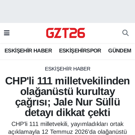
ESKİŞEHİR HABER
Odunpazarı Hava Durumu
ESKİŞEHİRSPOR
Odunpazarı Trafik Yoğunluk Haritası
ESKİŞEHİR HABER
ESKİŞEHİRSPOR
GÜNDEM
GÜNDEM
Süper Lig Puan Durumu ve Fikstür
SPOR
Tüm Manşetler
ESKİŞEHİR HABER
CHP'li 111 milletvekilinden
Son Dakika Haberleri
olağanüstü kurultay
çağrısı; Jale Nur Süllü
Haber Arşivi
detayı dikkat çekti
CHP'li 111 milletvekili, yayımladıkları ortak
açıklamayla 12 Temmuz 2026'da olağanüstü