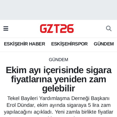
ESKİŞEHİR HABER
Odunpazarı Hava Durumu
ESKİŞEHİRSPOR
Odunpazarı Trafik Yoğunluk Haritası
ESKİŞEHİR HABER
ESKİŞEHİRSPOR
GÜNDEM
GÜNDEM
Süper Lig Puan Durumu ve Fikstür
SPOR
Tüm Manşetler
GÜNDEM
Ekim ayı içerisinde sigara
Son Dakika Haberleri
fiyatlarına yeniden zam
gelebilir
Haber Arşivi
Tekel Bayileri Yardımlaşma Derneği Başkanı
Erol Dündar, ekim ayında sigaraya 5 lira zam
yapılacağını açıkladı. Yeni zamla birlikte fiyatlar