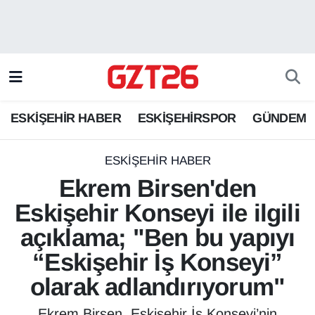
ESKİŞEHİR HABER
Odunpazarı Hava Durumu
ESKİŞEHİRSPOR
Odunpazarı Trafik Yoğunluk Haritası
ESKİŞEHİR HABER
ESKİŞEHİRSPOR
GÜNDEM
GÜNDEM
Süper Lig Puan Durumu ve Fikstür
SPOR
Tüm Manşetler
ESKİŞEHİR HABER
Ekrem Birsen'den
Son Dakika Haberleri
Eskişehir Konseyi ile ilgili
açıklama; "Ben bu yapıyı
Haber Arşivi
“Eskişehir İş Konseyi”
olarak adlandırıyorum"
Ekrem Birsen, Eskişehir İş Konseyi’nin