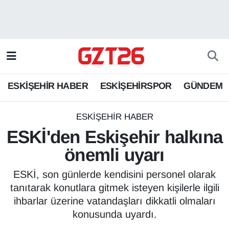
ESKİŞEHİR HABER
Odunpazarı Hava Durumu
ESKİŞEHİRSPOR
Odunpazarı Trafik Yoğunluk Haritası
ESKİŞEHİR HABER
ESKİŞEHİRSPOR
GÜNDEM
GÜNDEM
Süper Lig Puan Durumu ve Fikstür
SPOR
Tüm Manşetler
ESKİŞEHİR HABER
ESKİ'den Eskişehir halkına
Son Dakika Haberleri
önemli uyarı
Haber Arşivi
ESKİ, son günlerde kendisini personel olarak
tanıtarak konutlara gitmek isteyen kişilerle ilgili
ihbarlar üzerine vatandaşları dikkatli olmaları
konusunda uyardı.