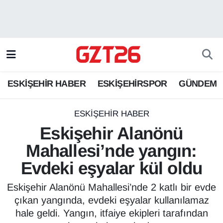
ESKİŞEHİR HABER
Odunpazarı Hava Durumu
ESKİŞEHİRSPOR
Odunpazarı Trafik Yoğunluk Haritası
ESKİŞEHİR HABER
ESKİŞEHİRSPOR
GÜNDEM
GÜNDEM
Süper Lig Puan Durumu ve Fikstür
SPOR
Tüm Manşetler
ESKİŞEHİR HABER
Eskişehir Alanönü
Son Dakika Haberleri
Mahallesi’nde yangın:
Evdeki eşyalar kül oldu
Haber Arşivi
Eskişehir Alanönü Mahallesi’nde 2 katlı bir evde
çıkan yangında, evdeki eşyalar kullanılamaz
hale geldi. Yangın, itfaiye ekipleri tarafından