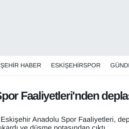
İŞEHİR HABER
ESKİŞEHİRSPOR
GÜND
Spor Faaliyetleri'nden dep
Eskişehir Anadolu Spor Faaliyetleri, d
ıkardı ve düşme potasından çıktı.