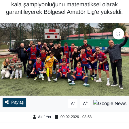
kala şampiyonluğunu matematiksel olarak
garantileyerek Bölgesel Amatör Lig’e yükseldi.
Paylaş
-
+
A
A
Akif Yer
09.02.2026 - 08:58