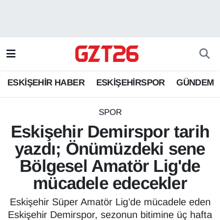
ESKİŞEHİR HABER
Odunpazarı Hava Durumu
ESKİŞEHİRSPOR
Odunpazarı Trafik Yoğunluk Haritası
ESKİŞEHİR HABER
ESKİŞEHİRSPOR
GÜNDEM
GÜNDEM
Süper Lig Puan Durumu ve Fikstür
SPOR
Tüm Manşetler
SPOR
Eskişehir Demirspor tarih
Son Dakika Haberleri
yazdı; Önümüzdeki sene
Bölgesel Amatör Lig'de
Haber Arşivi
mücadele edecekler
Eskişehir Süper Amatör Lig’de mücadele eden
Eskişehir Demirspor, sezonun bitimine üç hafta