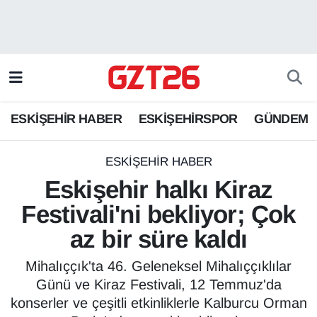
ESKİŞEHİR HABER
Odunpazarı Hava Durumu
ESKİŞEHİRSPOR
Odunpazarı Trafik Yoğunluk Haritası
ESKİŞEHİR HABER
ESKİŞEHİRSPOR
GÜNDEM
GÜNDEM
Süper Lig Puan Durumu ve Fikstür
SPOR
Tüm Manşetler
ESKİŞEHİR HABER
Eskişehir halkı Kiraz
Son Dakika Haberleri
Festivali'ni bekliyor; Çok
az bir süre kaldı
Haber Arşivi
Mihalıççık'ta 46. Geleneksel Mihalıççıklılar
Günü ve Kiraz Festivali, 12 Temmuz'da
konserler ve çeşitli etkinliklerle Kalburcu Orman