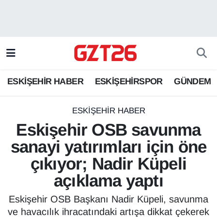
ESKİŞEHİR HABER
Odunpazarı Hava Durumu
ESKİŞEHİRSPOR
Odunpazarı Trafik Yoğunluk Haritası
ESKİŞEHİR HABER
ESKİŞEHİRSPOR
GÜNDEM
GÜNDEM
Süper Lig Puan Durumu ve Fikstür
SPOR
Tüm Manşetler
ESKİŞEHİR HABER
Eskişehir OSB savunma
Son Dakika Haberleri
sanayi yatırımları için öne
çıkıyor; Nadir Küpeli
Haber Arşivi
açıklama yaptı
Eskişehir OSB Başkanı Nadir Küpeli, savunma
ve havacılık ihracatındaki artışa dikkat çekerek