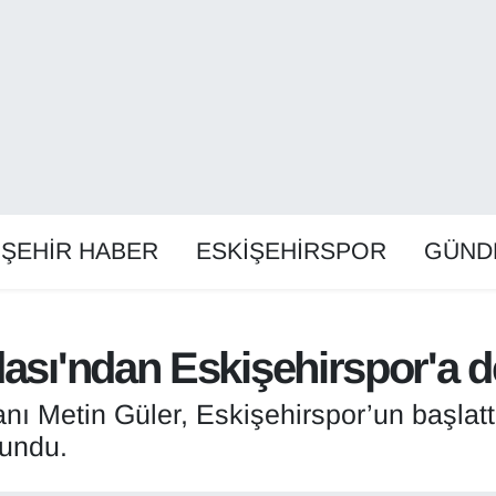
İŞEHİR HABER
ESKİŞEHİRSPOR
GÜND
dası'ndan Eskişehirspor'a 
nı Metin Güler, Eskişehirspor’un başlat
lundu.