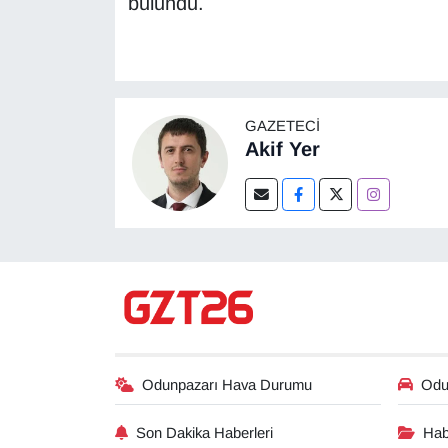
bulundu.
GAZETECI
Akif Yer
Odunpazarı Hava Durumu
Odun
Son Dakika Haberleri
Hab