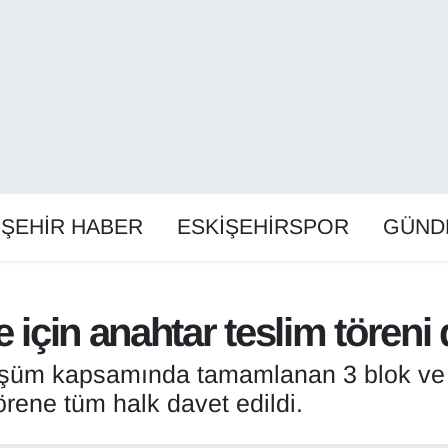
İŞEHİR HABER
ESKİŞEHİRSPOR
GÜND
e için anahtar teslim tören
şüm kapsamında tamamlanan 3 blok ve 39
Törene tüm halk davet edildi.