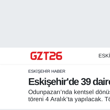
ESKİŞEHİR HABER
Odunpazarı Hava Durumu
ESKİŞEHİRSPOR
Odunpazarı Trafik Yoğunluk Haritası
GÜNDEM
Süper Lig Puan Durumu ve Fikstür
ESK
SPOR
Tüm Manşetler
Son Dakika Haberleri
ESKİŞEHİR HABER
Eskişehir'de 39 dair
Haber Arşivi
Odunpazarı’nda kentsel dönü
töreni 4 Aralık’ta yapılacak. 