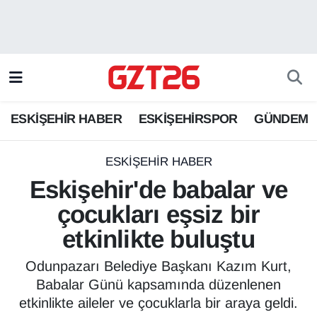
ESKİŞEHİR HABER
Odunpazarı Hava Durumu
ESKİŞEHİRSPOR
Odunpazarı Trafik Yoğunluk Haritası
ESKİŞEHİR HABER
ESKİŞEHİRSPOR
GÜNDEM
GÜNDEM
Süper Lig Puan Durumu ve Fikstür
SPOR
Tüm Manşetler
ESKİŞEHİR HABER
Eskişehir'de babalar ve
Son Dakika Haberleri
çocukları eşsiz bir
etkinlikte buluştu
Haber Arşivi
Odunpazarı Belediye Başkanı Kazım Kurt,
Babalar Günü kapsamında düzenlenen
etkinlikte aileler ve çocuklarla bir araya geldi.