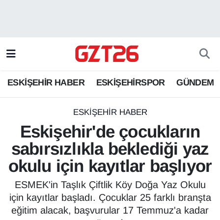
ESKİŞEHİR HABER
Odunpazarı Hava Durumu
ESKİŞEHİRSPOR
Odunpazarı Trafik Yoğunluk Haritası
ESKİŞEHİR HABER
ESKİŞEHİRSPOR
GÜNDEM
GÜNDEM
Süper Lig Puan Durumu ve Fikstür
SPOR
Tüm Manşetler
ESKİŞEHİR HABER
Eskişehir'de çocukların
Son Dakika Haberleri
sabırsızlıkla beklediği yaz
okulu için kayıtlar başlıyor
Haber Arşivi
ESMEK'in Taşlık Çiftlik Köy Doğa Yaz Okulu
için kayıtlar başladı. Çocuklar 25 farklı branşta
eğitim alacak, başvurular 17 Temmuz'a kadar