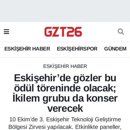
ESKİŞEHİR HABER
Odunpazarı Hava Durumu
ESKİŞEHİRSPOR
Odunpazarı Trafik Yoğunluk Haritası
ESKİŞEHİR HABER
ESKİŞEHİRSPOR
GÜNDEM
GÜNDEM
Süper Lig Puan Durumu ve Fikstür
SPOR
Tüm Manşetler
ESKİŞEHİR HABER
Eskişehir’de gözler bu
Son Dakika Haberleri
ödül töreninde olacak;
İkilem grubu da konser
Haber Arşivi
verecek
10 Ekim’de 3. Eskişehir Teknoloji Geliştirme
Bölgesi Zirvesi yapılacak. Etkinlikte paneller,