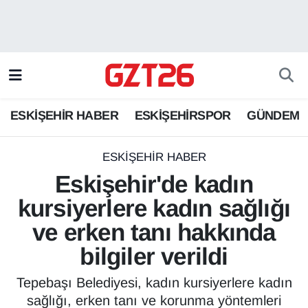
ESKİŞEHİR HABER
Odunpazarı Hava Durumu
ESKİŞEHİRSPOR
Odunpazarı Trafik Yoğunluk Haritası
ESKİŞEHİR HABER
ESKİŞEHİRSPOR
GÜNDEM
GÜNDEM
Süper Lig Puan Durumu ve Fikstür
SPOR
Tüm Manşetler
ESKİŞEHİR HABER
Eskişehir'de kadın
Son Dakika Haberleri
kursiyerlere kadın sağlığı
ve erken tanı hakkında
Haber Arşivi
bilgiler verildi
Tepebaşı Belediyesi, kadın kursiyerlere kadın
sağlığı, erken tanı ve korunma yöntemleri