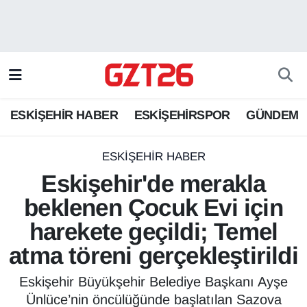
ESKİŞEHİR HABER
Odunpazarı Hava Durumu
ESKİŞEHİRSPOR
Odunpazarı Trafik Yoğunluk Haritası
ESKİŞEHİR HABER
ESKİŞEHİRSPOR
GÜNDEM
GÜNDEM
Süper Lig Puan Durumu ve Fikstür
SPOR
Tüm Manşetler
ESKİŞEHİR HABER
Eskişehir'de merakla
Son Dakika Haberleri
beklenen Çocuk Evi için
harekete geçildi; Temel
Haber Arşivi
atma töreni gerçekleştirildi
Eskişehir Büyükşehir Belediye Başkanı Ayşe
Ünlüce’nin öncülüğünde başlatılan Sazova