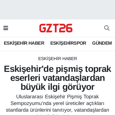
ESKİŞEHİR HABER
Odunpazarı Hava Durumu
ESKİŞEHİRSPOR
Odunpazarı Trafik Yoğunluk Haritası
ESKİŞEHİR HABER
ESKİŞEHİRSPOR
GÜNDEM
GÜNDEM
Süper Lig Puan Durumu ve Fikstür
SPOR
Tüm Manşetler
ESKİŞEHİR HABER
Eskişehir'de pişmiş toprak
Son Dakika Haberleri
eserleri vatandaşlardan
büyük ilgi görüyor
Haber Arşivi
Uluslararası Eskişehir Pişmiş Toprak
Sempozyumu’nda yerel üreticiler açtıkları
stantlarda ürünlerini tanıtıyor, vatandaşlardan