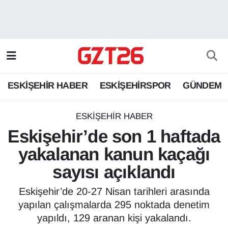
ESKİŞEHİR HABER
Odunpazarı Hava Durumu
ESKİŞEHİRSPOR
Odunpazarı Trafik Yoğunluk Haritası
ESKİŞEHİR HABER
ESKİŞEHİRSPOR
GÜNDEM
GÜNDEM
Süper Lig Puan Durumu ve Fikstür
SPOR
Tüm Manşetler
ESKİŞEHİR HABER
Eskişehir’de son 1 haftada
Son Dakika Haberleri
yakalanan kanun kaçağı
sayısı açıklandı
Haber Arşivi
Eskişehir’de 20-27 Nisan tarihleri arasında
yapılan çalışmalarda 295 noktada denetim
yapıldı, 129 aranan kişi yakalandı.