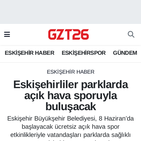
ESKİŞEHİR HABER
Odunpazarı Hava Durumu
ESKİŞEHİRSPOR
Odunpazarı Trafik Yoğunluk Haritası
ESKİŞEHİR HABER
ESKİŞEHİRSPOR
GÜNDEM
GÜNDEM
Süper Lig Puan Durumu ve Fikstür
SPOR
Tüm Manşetler
ESKİŞEHİR HABER
Eskişehirliler parklarda
Son Dakika Haberleri
açık hava sporuyla
buluşacak
Haber Arşivi
Eskişehir Büyükşehir Belediyesi, 8 Haziran’da
başlayacak ücretsiz açık hava spor
etkinlikleriyle vatandaşları parklarda sağlıklı