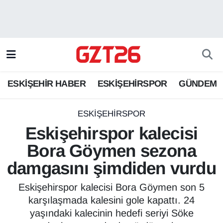
ESKİŞEHİR HABER
Odunpazarı Hava Durumu
ESKİŞEHİRSPOR
Odunpazarı Trafik Yoğunluk Haritası
ESKİŞEHİR HABER
ESKİŞEHİRSPOR
GÜNDEM
GÜNDEM
Süper Lig Puan Durumu ve Fikstür
SPOR
Tüm Manşetler
ESKİŞEHİRSPOR
Eskişehirspor kalecisi
Son Dakika Haberleri
Bora Göymen sezona
damgasını şimdiden vurdu
Haber Arşivi
Eskişehirspor kalecisi Bora Göymen son 5
karşılaşmada kalesini gole kapattı. 24
yaşındaki kalecinin hedefi seriyi Söke