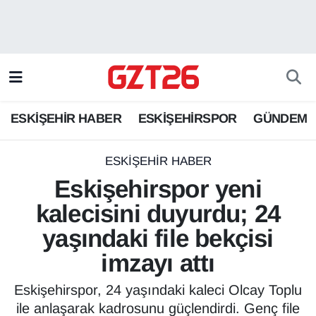
ESKİŞEHİR HABER
Odunpazarı Hava Durumu
ESKİŞEHİRSPOR
Odunpazarı Trafik Yoğunluk Haritası
ESKİŞEHİR HABER
ESKİŞEHİRSPOR
GÜNDEM
GÜNDEM
Süper Lig Puan Durumu ve Fikstür
SPOR
Tüm Manşetler
ESKİŞEHİR HABER
Eskişehirspor yeni
Son Dakika Haberleri
kalecisini duyurdu; 24
yaşındaki file bekçisi
Haber Arşivi
imzayı attı
Eskişehirspor, 24 yaşındaki kaleci Olcay Toplu
ile anlaşarak kadrosunu güçlendirdi. Genç file