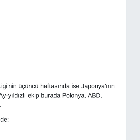
r Ligi’nin üçüncü haftasında ise Japonya’nın
y-yıldızlı ekip burada Polonya, ABD,
.
lde: