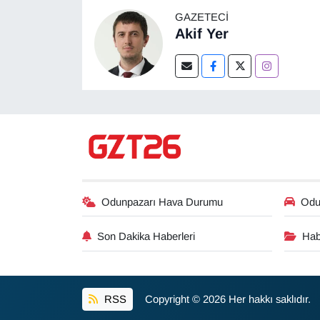
GAZETECI
Akif Yer
Odunpazarı Hava Durumu
Odun
Son Dakika Haberleri
Hab
RSS
Copyright © 2026 Her hakkı saklıdır.