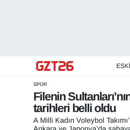
ESKİŞEHİR HABER
Odunpazarı Hava Durumu
ESKİŞEHİRSPOR
Odunpazarı Trafik Yoğunluk Haritası
GÜNDEM
Süper Lig Puan Durumu ve Fikstür
ESK
SPOR
Tüm Manşetler
Son Dakika Haberleri
SPOR
Filenin Sultanları’n
Haber Arşivi
tarihleri belli oldu
A Milli Kadın Voleybol Takımı
Ankara ve Japonya’da sahaya