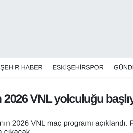
İŞEHİR HABER
ESKİŞEHİRSPOR
GÜND
ın 2026 VNL yolculuğu başlı
’nın 2026 VNL maç programı açıklandı. Fil
 çıkacak.