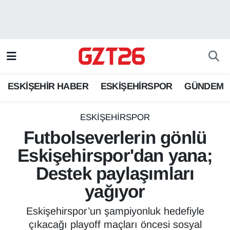
ESKİŞEHİR HABER
Odunpazarı Hava Durumu
ESKİŞEHİRSPOR
Odunpazarı Trafik Yoğunluk Haritası
ESKİŞEHİR HABER
ESKİŞEHİRSPOR
GÜNDEM
GÜNDEM
Süper Lig Puan Durumu ve Fikstür
SPOR
Tüm Manşetler
ESKİŞEHİRSPOR
Futbolseverlerin gönlü
Son Dakika Haberleri
Eskişehirspor'dan yana;
Destek paylaşımları
Haber Arşivi
yağıyor
Eskişehirspor’un şampiyonluk hedefiyle
çıkacağı playoff maçları öncesi sosyal