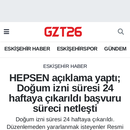
ESKİŞEHİR HABER
Odunpazarı Hava Durumu
ESKİŞEHİRSPOR
Odunpazarı Trafik Yoğunluk Haritası
ESKİŞEHİR HABER
ESKİŞEHİRSPOR
GÜNDEM
GÜNDEM
Süper Lig Puan Durumu ve Fikstür
SPOR
Tüm Manşetler
ESKİŞEHİR HABER
HEPSEN açıklama yaptı;
Son Dakika Haberleri
Doğum izni süresi 24
haftaya çıkarıldı başvuru
Haber Arşivi
süreci netleşti
Doğum izni süresi 24 haftaya çıkarıldı.
Düzenlemeden yararlanmak isteyenler Resmi