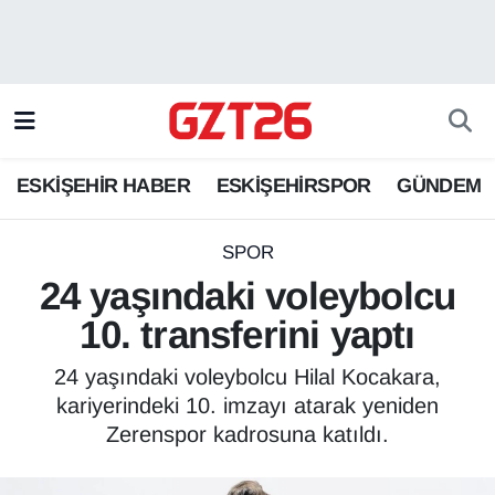
ESKİŞEHİR HABER
Odunpazarı Hava Durumu
ESKİŞEHİRSPOR
Odunpazarı Trafik Yoğunluk Haritası
ESKİŞEHİR HABER
ESKİŞEHİRSPOR
GÜNDEM
GÜNDEM
Süper Lig Puan Durumu ve Fikstür
SPOR
Tüm Manşetler
SPOR
24 yaşındaki voleybolcu
Son Dakika Haberleri
10. transferini yaptı
Haber Arşivi
24 yaşındaki voleybolcu Hilal Kocakara,
kariyerindeki 10. imzayı atarak yeniden
Zerenspor kadrosuna katıldı.