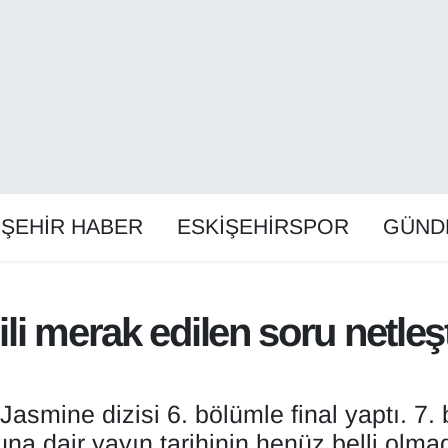
İŞEHİR HABER
ESKİŞEHİRSPOR
GÜND
ili merak edilen soru netleş
 Jasmine dizisi 6. bölümle final yaptı. 
una dair yayın tarihinin henüz belli olmad