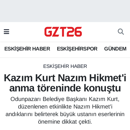
ESKİŞEHİR HABER
Odunpazarı Hava Durumu
ESKİŞEHİRSPOR
Odunpazarı Trafik Yoğunluk Haritası
ESKİŞEHİR HABER
ESKİŞEHİRSPOR
GÜNDEM
GÜNDEM
Süper Lig Puan Durumu ve Fikstür
SPOR
Tüm Manşetler
ESKİŞEHİR HABER
Kazım Kurt Nazım Hikmet'i
Son Dakika Haberleri
anma töreninde konuştu
Haber Arşivi
Odunpazarı Belediye Başkanı Kazım Kurt,
düzenlenen etkinlikte Nazım Hikmet'i
andıklarını belirterek büyük ustanın eserlerinin
önemine dikkat çekti.