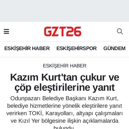
ESKİŞEHİR HABER
Odunpazarı Hava Durumu
ESKİŞEHİRSPOR
Odunpazarı Trafik Yoğunluk Haritası
ESKİŞEHİR HABER
ESKİŞEHİRSPOR
GÜNDEM
GÜNDEM
Süper Lig Puan Durumu ve Fikstür
SPOR
Tüm Manşetler
ESKİŞEHİR HABER
Kazım Kurt'tan çukur ve
Son Dakika Haberleri
çöp eleştirilerine yanıt
Haber Arşivi
Odunpazarı Belediye Başkanı Kazım Kurt,
belediye hizmetlerine yönelik eleştirilere yanıt
verirken TOKİ, Karayolları, altyapı çalışmaları
ve Kızıl Yer bölgesine ilişkin açıklamalarda
bulundu.