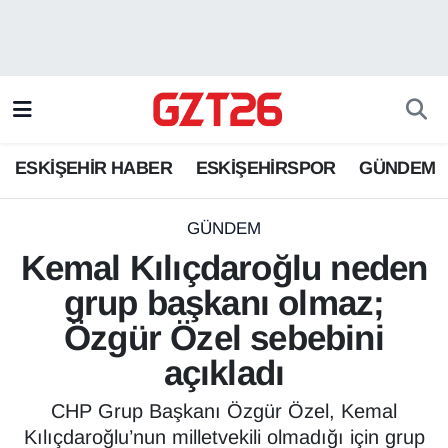
ESKİŞEHİR HABER
Odunpazarı Hava Durumu
ESKİŞEHİRSPOR
Odunpazarı Trafik Yoğunluk Haritası
ESKİŞEHİR HABER
ESKİŞEHİRSPOR
GÜNDEM
GÜNDEM
Süper Lig Puan Durumu ve Fikstür
SPOR
Tüm Manşetler
GÜNDEM
Kemal Kılıçdaroğlu neden
Son Dakika Haberleri
grup başkanı olmaz;
Özgür Özel sebebini
Haber Arşivi
açıkladı
CHP Grup Başkanı Özgür Özel, Kemal
Kılıçdaroğlu’nun milletvekili olmadığı için grup