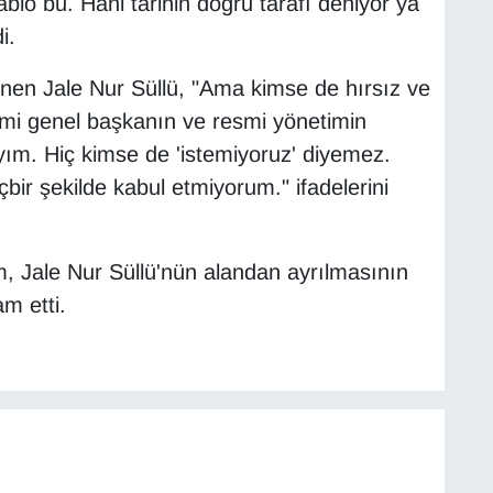
ablo bu. Hani tarihin doğru tarafı deniyor ya
i.
ğinen Jale Nur Süllü, "Ama kimse de hırsız ve
smi genel başkanın ve resmi yönetimin
m. Hiç kimse de 'istemiyoruz' diyemez.
çbir şekilde kabul etmiyorum." ifadelerini
m, Jale Nur Süllü'nün alandan ayrılmasının
m etti.