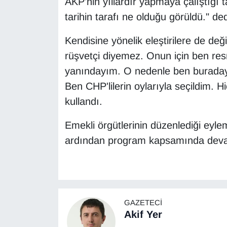
AKP'nin yıllardır yapmaya çalıştığı t
tarihin tarafı ne olduğu görüldü." ded
Kendisine yönelik eleştirilere de de
rüşvetçi diyemez. Onun için ben re
yanındayım. O nedenle ben buradayı
Ben CHP'lilerin oylarıyla seçildim. Hi
kullandı.
Emekli örgütlerinin düzenlediği eyle
ardından program kapsamında deva
GAZETECI
Akif Yer