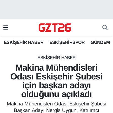
ESKİŞEHİR HABER
Odunpazarı Hava Durumu
ESKİŞEHİRSPOR
Odunpazarı Trafik Yoğunluk Haritası
ESKİŞEHİR HABER
ESKİŞEHİRSPOR
GÜNDEM
GÜNDEM
Süper Lig Puan Durumu ve Fikstür
SPOR
Tüm Manşetler
ESKİŞEHİR HABER
Makina Mühendisleri
Son Dakika Haberleri
Odası Eskişehir Şubesi
için başkan adayı
Haber Arşivi
olduğunu açıkladı
Makina Mühendisleri Odası Eskişehir Şubesi
Başkan Adayı Nergis Uygun, Katılımcı