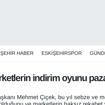
İŞEHİR HABER
ESKİŞEHİRSPOR
GÜND
etlerin indirim oyunu paza
aşkanı Mehmet Çiçek, bu yıl sebze ve m
olduğunu ve marketlerin haksız rekabet y