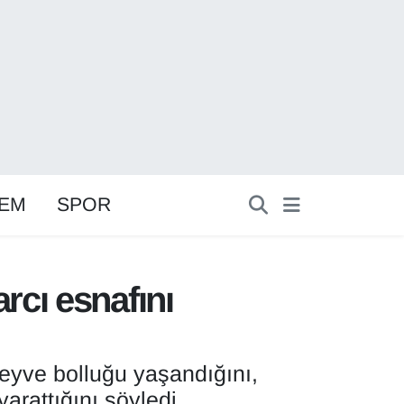
EM
SPOR
rcı esnafını
eyve bolluğu yaşandığını,
arattığını söyledi.