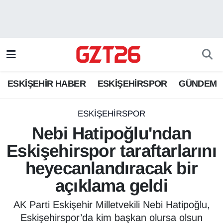
ESKİŞEHİR HABER
Odunpazarı Hava Durumu
ESKİŞEHİRSPOR
Odunpazarı Trafik Yoğunluk Haritası
ESKİŞEHİR HABER
ESKİŞEHİRSPOR
GÜNDEM
GÜNDEM
Süper Lig Puan Durumu ve Fikstür
SPOR
Tüm Manşetler
ESKİŞEHİRSPOR
Nebi Hatipoğlu'ndan
Son Dakika Haberleri
Eskişehirspor taraftarlarını
heyecanlandıracak bir
Haber Arşivi
açıklama geldi
AK Parti Eskişehir Milletvekili Nebi Hatipoğlu,
Eskişehirspor’da kim başkan olursa olsun