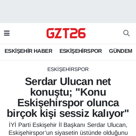
ESKİŞEHİR HABER
Odunpazarı Hava Durumu
ESKİŞEHİRSPOR
Odunpazarı Trafik Yoğunluk Haritası
ESKİŞEHİR HABER
ESKİŞEHİRSPOR
GÜNDEM
GÜNDEM
Süper Lig Puan Durumu ve Fikstür
SPOR
Tüm Manşetler
ESKİŞEHİRSPOR
Serdar Ulucan net
Son Dakika Haberleri
konuştu; "Konu
Eskişehirspor olunca
Haber Arşivi
birçok kişi sessiz kalıyor"
İYİ Parti Eskişehir İl Başkanı Serdar Ulucan,
Eskişehirspor’un siyasetin üstünde olduğunu