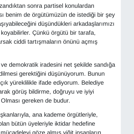
azandıktan sonra partisel konulardan
ı benim de örgütümüzün de istediği bir şey
e taşıyabileceğini düşündükleri arkadaşlarımızı
yabilirler. Çünkü örgütü bir tarafa,
arsak ciddi tartışmaların önünü açmış
k ve demokratik iradesini net şekilde sandığa
 edilmesi gerektiğini düşünüyorum. Bunun
ık yüreklilikle ifade ediyorum. Belediye
arak görüş bildirme, doğruyu ve iyiyi
. Olması gereken de budur.
şkanlarıyla, ana kademe örgütleriyle,
olan bütün üyeleriyle iktidar hedefine
 mücadeleyi göze almış yiğit insanların