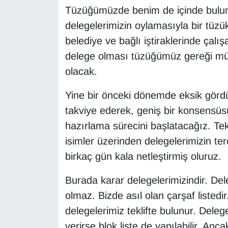
Tüzüğümüzde benim de içinde bulun
delegelerimizin oylamasıyla bir tüzük
belediye ve bağlı iştiraklerinde çalı
delege olması tüzüğümüz gereği müm
olacak.
Yine bir önceki dönemde eksik görd
takviye ederek, geniş bir konsensüs
hazırlama sürecini başlatacağız. Te
isimler üzerinden delegelerimizin te
birkaç gün kala netleştirmiş oluruz.
Burada karar delegelerimizindir. De
olmaz. Bizde asıl olan çarşaf listedi
delegelerimiz teklifte bulunur. Dele
verirse blok liste de yapılabilir. An