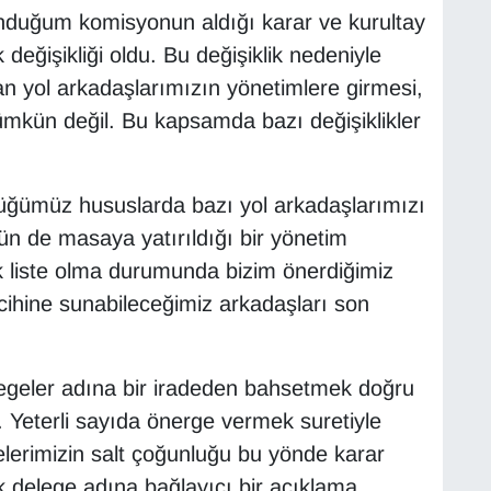
duğum komisyonun aldığı karar ve kurultay
 değişikliği oldu. Bu değişiklik nedeniyle
şan yol arkadaşlarımızın yönetimlere girmesi,
kün değil. Bu kapsamda bazı değişiklikler
üğümüz hususlarda bazı yol arkadaşlarımızı
ün de masaya yatırıldığı bir yönetim
k liste olma durumunda bizim önerdiğimiz
rcihine sunabileceğimiz arkadaşları son
legeler adına bir iradeden bahsetmek doğru
r. Yeterli sayıda önerge vermek suretiyle
gelerimizin salt çoğunluğu bu yönde karar
cak delege adına bağlayıcı bir açıklama