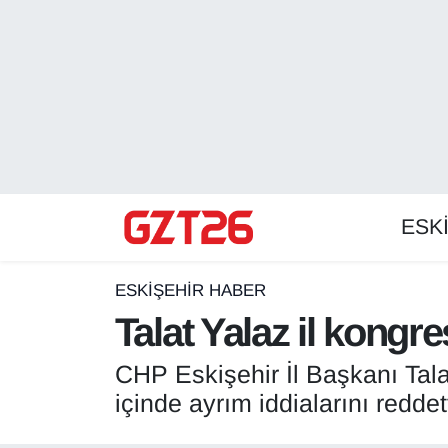
ESKİŞEHİR HABER
Odunpazarı Hava Durumu
ESKİŞEHİRSPOR
Odunpazarı Trafik Yoğunluk Haritası
GÜNDEM
Süper Lig Puan Durumu ve Fikstür
ESK
SPOR
Tüm Manşetler
Son Dakika Haberleri
ESKİŞEHİR HABER
Talat Yalaz il kongre
Haber Arşivi
CHP Eskişehir İl Başkanı Tala
içinde ayrım iddialarını reddett