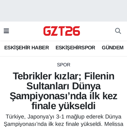
ESKİŞEHİR HABER
Odunpazarı Hava Durumu
ESKİŞEHİRSPOR
Odunpazarı Trafik Yoğunluk Haritası
ESKİŞEHİR HABER
ESKİŞEHİRSPOR
GÜNDEM
GÜNDEM
Süper Lig Puan Durumu ve Fikstür
SPOR
Tüm Manşetler
SPOR
Tebrikler kızlar; Filenin
Son Dakika Haberleri
Sultanları Dünya
Şampiyonası’nda ilk kez
Haber Arşivi
finale yükseldi
Türkiye, Japonya’yı 3-1 mağlup ederek Dünya
Şampiyonası’nda ilk kez finale yükseldi. Melissa