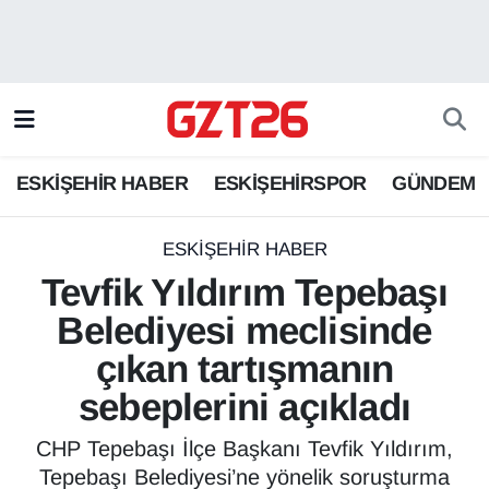
ESKİŞEHİR HABER
Odunpazarı Hava Durumu
ESKİŞEHİRSPOR
Odunpazarı Trafik Yoğunluk Haritası
ESKİŞEHİR HABER
ESKİŞEHİRSPOR
GÜNDEM
GÜNDEM
Süper Lig Puan Durumu ve Fikstür
SPOR
Tüm Manşetler
ESKİŞEHİR HABER
Tevfik Yıldırım Tepebaşı
Son Dakika Haberleri
Belediyesi meclisinde
çıkan tartışmanın
Haber Arşivi
sebeplerini açıkladı
CHP Tepebaşı İlçe Başkanı Tevfik Yıldırım,
Tepebaşı Belediyesi’ne yönelik soruşturma