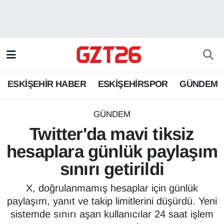
ESKİŞEHİR HABER
Odunpazarı Hava Durumu
ESKİŞEHİRSPOR
Odunpazarı Trafik Yoğunluk Haritası
ESKİŞEHİR HABER
ESKİŞEHİRSPOR
GÜNDEM
GÜNDEM
Süper Lig Puan Durumu ve Fikstür
SPOR
Tüm Manşetler
GÜNDEM
Twitter'da mavi tiksiz
Son Dakika Haberleri
hesaplara günlük paylaşım
sınırı getirildi
Haber Arşivi
X, doğrulanmamış hesaplar için günlük
paylaşım, yanıt ve takip limitlerini düşürdü. Yeni
sistemde sınırı aşan kullanıcılar 24 saat işlem