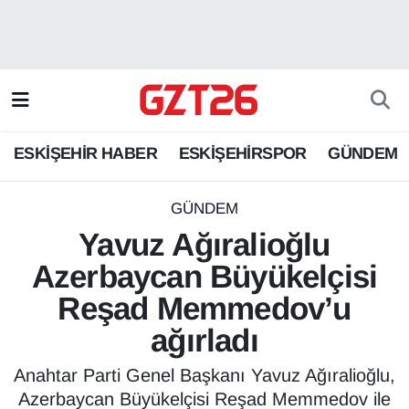
ESKİŞEHİR HABER
Odunpazarı Hava Durumu
ESKİŞEHİRSPOR
Odunpazarı Trafik Yoğunluk Haritası
ESKİŞEHİR HABER
ESKİŞEHİRSPOR
GÜNDEM
GÜNDEM
Süper Lig Puan Durumu ve Fikstür
SPOR
Tüm Manşetler
GÜNDEM
Yavuz Ağıralioğlu
Son Dakika Haberleri
Azerbaycan Büyükelçisi
Reşad Memmedov’u
Haber Arşivi
ağırladı
Anahtar Parti Genel Başkanı Yavuz Ağıralioğlu,
Azerbaycan Büyükelçisi Reşad Memmedov ile