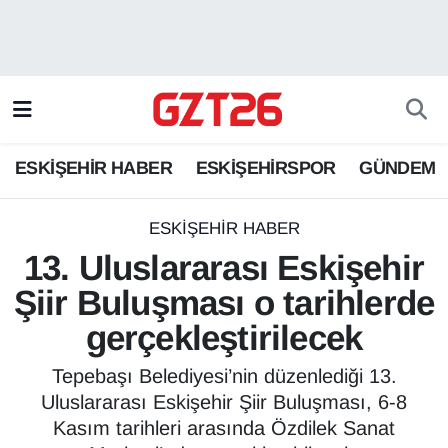
ESKİŞEHİR HABER
Odunpazarı Hava Durumu
ESKİŞEHİRSPOR
Odunpazarı Trafik Yoğunluk Haritası
ESKİŞEHİR HABER
ESKİŞEHİRSPOR
GÜNDEM
GÜNDEM
Süper Lig Puan Durumu ve Fikstür
SPOR
Tüm Manşetler
ESKİŞEHİR HABER
13. Uluslararası Eskişehir
Son Dakika Haberleri
Şiir Buluşması o tarihlerde
gerçekleştirilecek
Haber Arşivi
Tepebaşı Belediyesi’nin düzenlediği 13.
Uluslararası Eskişehir Şiir Buluşması, 6-8
Kasım tarihleri arasında Özdilek Sanat