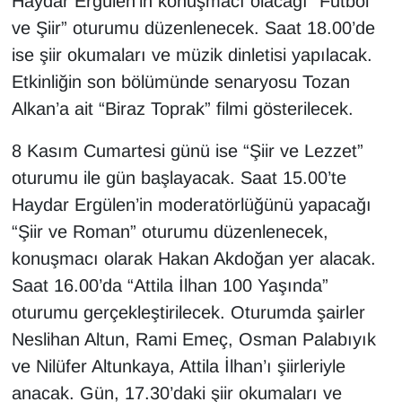
Haydar Ergülen’in konuşmacı olacağı “Futbol
ve Şiir” oturumu düzenlenecek. Saat 18.00’de
ise şiir okumaları ve müzik dinletisi yapılacak.
Etkinliğin son bölümünde senaryosu Tozan
Alkan’a ait “Biraz Toprak” filmi gösterilecek.
8 Kasım Cumartesi günü ise “Şiir ve Lezzet”
oturumu ile gün başlayacak. Saat 15.00’te
Haydar Ergülen’in moderatörlüğünü yapacağı
“Şiir ve Roman” oturumu düzenlenecek,
konuşmacı olarak Hakan Akdoğan yer alacak.
Saat 16.00’da “Attila İlhan 100 Yaşında”
oturumu gerçekleştirilecek. Oturumda şairler
Neslihan Altun, Rami Emeç, Osman Palabıyık
ve Nilüfer Altunkaya, Attila İlhan’ı şiirleriyle
anacak. Gün, 17.30’daki şiir okumaları ve