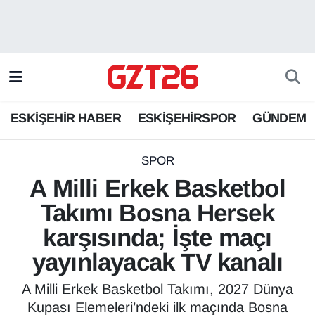
ESKİŞEHİR HABER
Odunpazarı Hava Durumu
ESKİŞEHİRSPOR
Odunpazarı Trafik Yoğunluk Haritası
ESKİŞEHİR HABER
ESKİŞEHİRSPOR
GÜNDEM
GÜNDEM
Süper Lig Puan Durumu ve Fikstür
SPOR
Tüm Manşetler
SPOR
A Milli Erkek Basketbol
Son Dakika Haberleri
Takımı Bosna Hersek
karşısında; İşte maçı
Haber Arşivi
yayınlayacak TV kanalı
A Milli Erkek Basketbol Takımı, 2027 Dünya
Kupası Elemeleri’ndeki ilk maçında Bosna