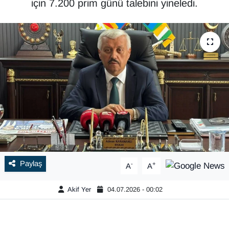
için 7.200 prim günü talebini yineledi.
Paylaş
-
+
A
A
Akif Yer
04.07.2026 - 00:02