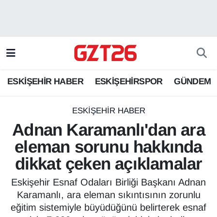
ESKİŞEHİR HABER
Odunpazarı Hava Durumu
ESKİŞEHİRSPOR
Odunpazarı Trafik Yoğunluk Haritası
ESKİŞEHİR HABER
ESKİŞEHİRSPOR
GÜNDEM
GÜNDEM
Süper Lig Puan Durumu ve Fikstür
SPOR
Tüm Manşetler
ESKİŞEHİR HABER
Adnan Karamanlı'dan ara
Son Dakika Haberleri
eleman sorunu hakkında
dikkat çeken açıklamalar
Haber Arşivi
Eskişehir Esnaf Odaları Birliği Başkanı Adnan
Karamanlı, ara eleman sıkıntısının zorunlu
eğitim sistemiyle büyüdüğünü belirterek esnaf