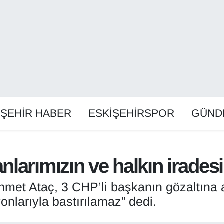
İŞEHİR HABER
ESKİŞEHİRSPOR
GÜND
larımızın ve halkın iradesi
met Ataç, 3 CHP’li başkanın gözaltına a
onlarıyla bastırılamaz” dedi.