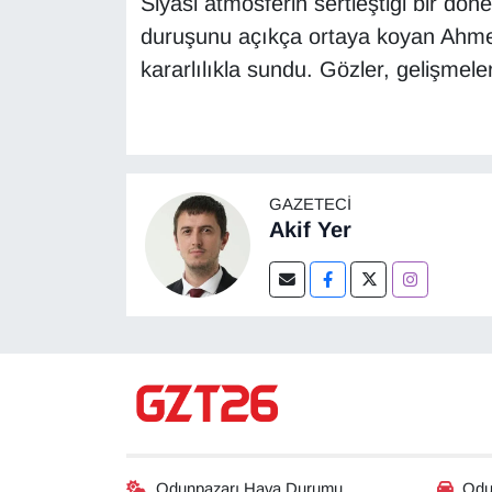
Siyasi atmosferin sertleştiği bir dön
duruşunu açıkça ortaya koyan Ahme
kararlılıkla sundu. Gözler, gelişmel
GAZETECI
Akif Yer
Odunpazarı Hava Durumu
Odun