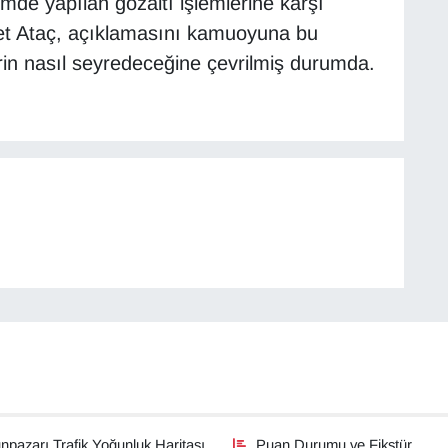
emde yapılan gözaltı işlemlerine karşı
t Ataç, açıklamasını kamuoyuna bu
erin nasıl seyredeceğine çevrilmiş durumda.
pazarı Trafik Yoğunluk Haritası
Puan Durumu ve Fikstür