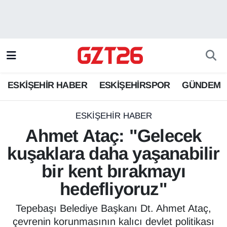
ESKİŞEHİR HABER
Odunpazarı Hava Durumu
ESKİŞEHİRSPOR
Odunpazarı Trafik Yoğunluk Haritası
ESKİŞEHİR HABER
ESKİŞEHİRSPOR
GÜNDEM
GÜNDEM
Süper Lig Puan Durumu ve Fikstür
SPOR
Tüm Manşetler
ESKİŞEHİR HABER
Ahmet Ataç: "Gelecek
Son Dakika Haberleri
kuşaklara daha yaşanabilir
bir kent bırakmayı
Haber Arşivi
hedefliyoruz"
Tepebaşı Belediye Başkanı Dt. Ahmet Ataç,
çevrenin korunmasının kalıcı devlet politikası