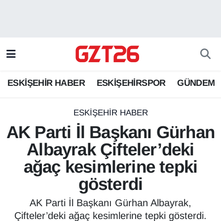
ESKİŞEHİR HABER
Odunpazarı Hava Durumu
ESKİŞEHİRSPOR
Odunpazarı Trafik Yoğunluk Haritası
ESKİŞEHİR HABER
ESKİŞEHİRSPOR
GÜNDEM
GÜNDEM
Süper Lig Puan Durumu ve Fikstür
SPOR
Tüm Manşetler
ESKİŞEHİR HABER
AK Parti İl Başkanı Gürhan
Son Dakika Haberleri
Albayrak Çifteler’deki
ağaç kesimlerine tepki
Haber Arşivi
gösterdi
AK Parti İl Başkanı Gürhan Albayrak,
Çifteler’deki ağaç kesimlerine tepki gösterdi.