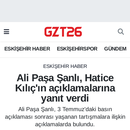
ESKİŞEHİR HABER
Odunpazarı Hava Durumu
ESKİŞEHİRSPOR
Odunpazarı Trafik Yoğunluk Haritası
ESKİŞEHİR HABER
ESKİŞEHİRSPOR
GÜNDEM
GÜNDEM
Süper Lig Puan Durumu ve Fikstür
SPOR
Tüm Manşetler
ESKİŞEHİR HABER
Ali Paşa Şanlı, Hatice
Son Dakika Haberleri
Kılıç'ın açıklamalarına
yanıt verdi
Haber Arşivi
Ali Paşa Şanlı, 3 Temmuz'daki basın
açıklaması sonrası yaşanan tartışmalara ilişkin
açıklamalarda bulundu.